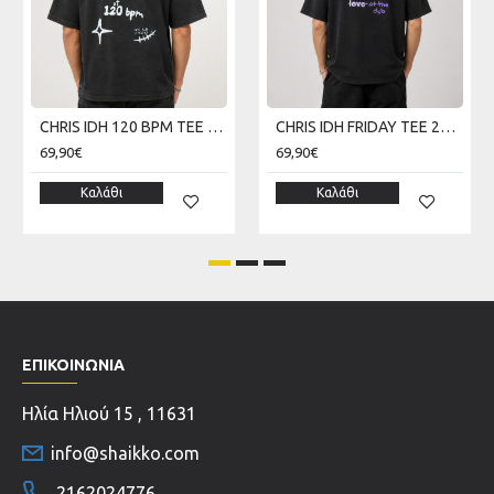
CHRIS IDH 120 BPM TEE 270 GSM SKU226TT10-02V
CHRIS IDH FRIDAY TEE 270 GSM SKU226TT13-02V
69,90€
69,90€
Καλάθι
Καλάθι
ΕΠΙΚΟΙΝΩΝΊΑ
Ηλία Ηλιού 15 , 11631
info@shaikko.com
2162024776