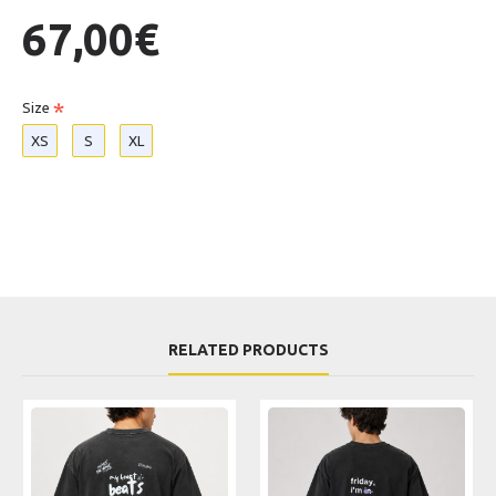
67,00€
Size
XS
S
XL
RELATED PRODUCTS