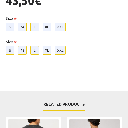
43,50€
Size
S
M
L
XL
XXL
Size
S
M
L
XL
XXL
RELATED PRODUCTS