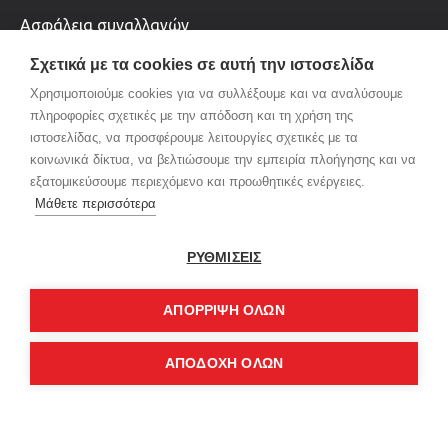
Ασφάλεια συναλλαγών
Όροι χρήσης & Πολιτική Απορρήτου
Σχετικά με τα cookies σε αυτή την ιστοσελίδα
Χρησιμοποιούμε cookies για να συλλέξουμε και να αναλύσουμε
NEWSLETTER
πληροφορίες σχετικές με την απόδοση και τη χρήση της
ιστοσελίδας, να προσφέρουμε λειτουργίες σχετικές με τα
Μείνετε ενημερωμένοι με νέα και προσφορές,
κοινωνικά δίκτυα, να βελτιώσουμε την εμπειρία πλοήγησης και να
εγγραφείτε στο ενημερωτικό μας δελτίο
εξατομικεύσουμε περιεχόμενο και προωθητικές ενέργειες.
Μάθετε περισσότερα
ΑΠΟΣΤΟΛΉ
ΡΥΘΜΙΣΕΙΣ
Έχω διαβάσει και αποδέχομαι τους
Προσωπικά δεδομένα
ΑΠΌΡΡΙΨΗ ΌΛΩΝ
Copyright © 2023, Shaikko, All Rights Reserved
ΑΠΟΔΟΧΗ ΟΛΩΝ
ΚΑΛΆΘΙ