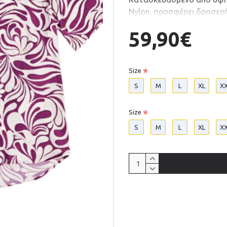
Nylon, προσφέρει δροσερή
Με full print σχέδιο, ξεχωρ
59,90€
από το πρωί μέχρι το βράδ
διακοπές. ’νετη γραμμή, 
δεν πρέπει να λείπει από 
Size
S
M
L
XL
X
Size
S
M
L
XL
X