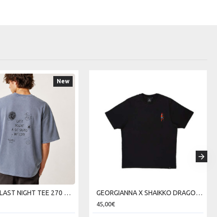
New
CHRIS IDH LAST NIGHT TEE 270 GSM SKU226TT12-06V
GEORGIANNA X SHAIKKO DRAGON TEE GAN224TB3-2020
45,00€