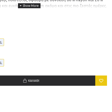
 και ευχάριστη αίσθηση ακόμα και στις πιο ζεστές ημέρες.
ίζει για την ιδιαίτερη αισθητική του και ταιριάζει ιδανικά
υ  είτε στη βόλτα, είτε σε καλοκαιρινές εξόδους ή
ανάλαφρη υφή και κομψό αποτέλεσμα. Ένα κομμάτι που
την καλοκαιρινή σας γκαρνταρόμπα!
XL
XL
ΚΑΛΆΘΙ