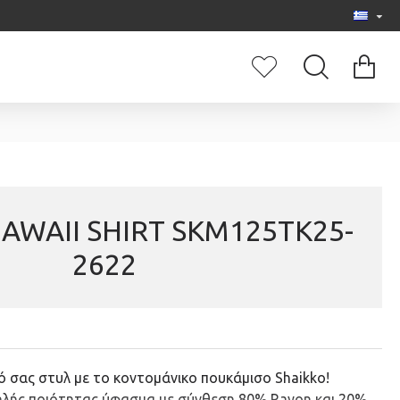
AWAII SHIRT SKM125TK25-
2622
 σας στυλ με το κοντομάνικο πουκάμισο Shaikko!
λής ποιότητας ύφασμα με σύνθεση 80% Rayon και 20%