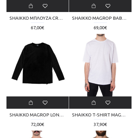
SHAIKKO ΜΠΛΟΥΖΑ CROP VINTAGE 210 SKU000TT02-0202V
SHAIKKO MAGROP BABY VNTG SKU224TT06-2222
67,00€
69,00€
SHAIKKO MAGROP LONG BABY VNTG SKU224TA05-2020
SHAIKKO T-SHIRT MAGNI PLAIN SKU000TB02-1818
72,00€
37,90€