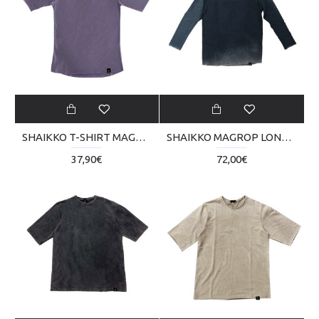
SHAIKKO T-SHIRT MAGNI PLAIN SKU000TB02-1919
SHAIKKO MAGROP LONG BABY VNTG REVERSE SKU224TA05-0202
37,90€
72,00€