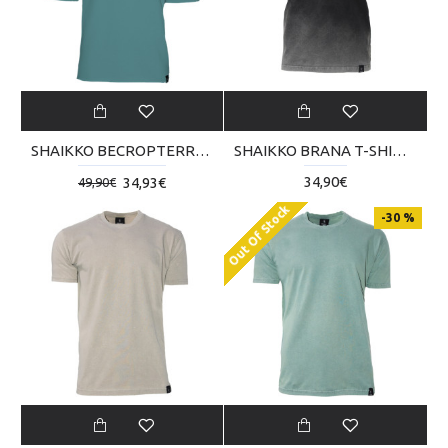
SHAIKKO BECROPTERRY SKU123TT01-2828
SHAIKKO BRANA T-SHIRT SKM023TB02-0202
34,90€
34,93€
49,90€
Out Of Stock
-30 %