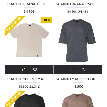
SHAIKKO BRANA T-SHIRT SKM023TB02-2222
SHAIKKO BRANA T-SHIRT SKM023TB02-6060
34,90€
24,43€
34,90€
Out Of Stock
-10 %
SHAIKKO YOSEMITY REVERSE TEE SKU000TBA02-2222
SHAIKKO MAGROP-CON T-SHIRT SKU223TT05-0202
43,50€
33,21€
36,90€
Out Of Stock