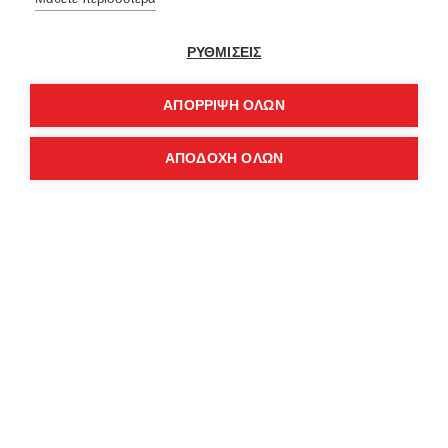
ΡΥΘΜΙΣΕΙΣ
SHAIKKO MAGROP-CON T-SHIRT SKU223TT05-3333
SHAIKKO MAGROP-CON T-SHIRT SKU223TT05-0707
43,50€
43,50€
ΑΠΌΡΡΙΨΗ ΌΛΩΝ
ΑΠΟΔΟΧΗ ΟΛΩΝ
FILTER PRODUCTS
SHAIKKO YOSEMITY REVERSE TEE SKU000TB01R-0606
SHAIKKO YOSEMITY REVERSE TEE SKU000TB01R-5757
49,00€
42,90€