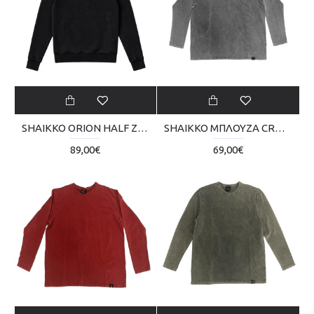
SHAIKKO ORION HALF ZIP 540 CSM SKU226TS01-20
SHAIKKO ΜΠΛΟΥΖΑ CROP LONG VINTAGE SKU225TQ06-0606
89,00€
69,00€