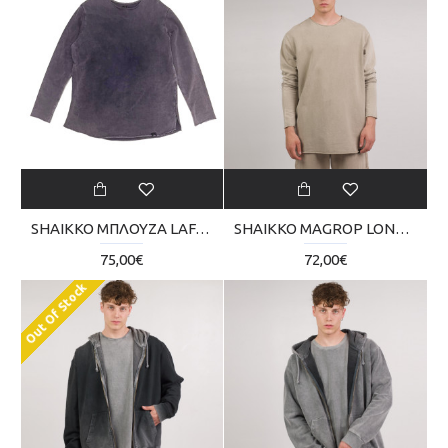
SHAIKKO ΜΠΛΟΥΖΑ LAFAT REVERSE 280GR SKU225TM04-2626
SHAIKKO MAGROP LONG BABY VNTG SKU224TA05-2222
75,00€
72,00€
Out Of Stock