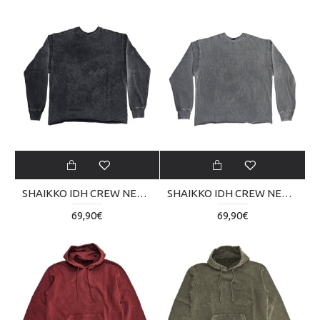
SHAIKKO IDH CREW NECK LS 295 gsm FRENCH TERRY SKU226TA01-02V
SHAIKKO IDH CREW NECK LS 295 gsm FRENCH TERRY SKU226TA01-06V
69,90€
69,90€