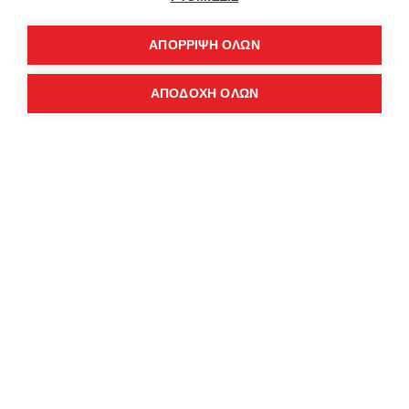
SHAIKKO ΜΠΛΟΥΖΑ CROP LONG VINTAGE SKU224TQ06-2020V
SHAIKKO ΦΟΥΤΕΡ LAFOOD REVERSE SKU02TM03-2222
69,00€
72,00€
ΑΠΌΡΡΙΨΗ ΌΛΩΝ
ΑΠΟΔΟΧΗ ΟΛΩΝ
FILTER PRODUCTS
SHAIKKO KANGAROO REVERSE SKU224TM11-0202
SHAIKKO KANGAROO REVERSE SKU224TM11-0606
97,50€
97,50€