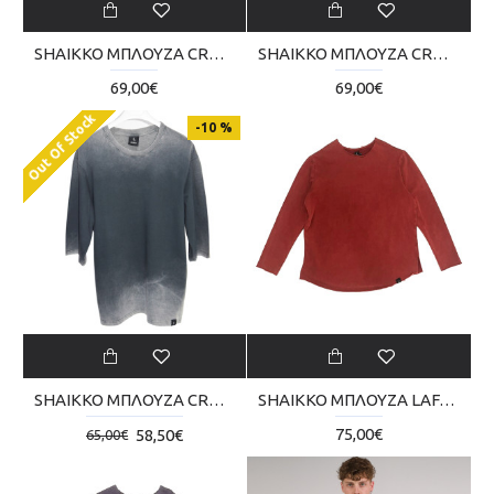
SHAIKKO ΜΠΛΟΥΖΑ CROP LONG VINTAGE SKU225TQ06-1111
SHAIKKO ΜΠΛΟΥΖΑ CROP LONG VINTAGE SKU225TQ06-5252
69,00€
69,00€
Out Of Stock
-10 %
SHAIKKO ΜΠΛΟΥΖΑ CROP REVERSE SKU02TT02-0202
SHAIKKO ΜΠΛΟΥΖΑ LAFAT REVERSE 280GR SKU225TM04-1111
75,00€
58,50€
65,00€