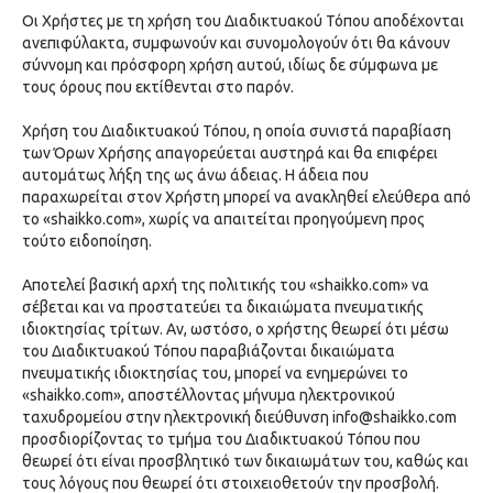
Οι Χρήστες με τη χρήση του Διαδικτυακού Τόπου αποδέχονται
ανεπιφύλακτα, συμφωνούν και συνομολογούν ότι θα κάνουν
σύννομη και πρόσφορη χρήση αυτού, ιδίως δε σύμφωνα με
τους όρους που εκτίθενται στο παρόν.
Χρήση του Διαδικτυακού Τόπου, η οποία συνιστά παραβίαση
των Όρων Χρήσης απαγορεύεται αυστηρά και θα επιφέρει
αυτομάτως λήξη της ως άνω άδειας. Η άδεια που
παραχωρείται στον Χρήστη μπορεί να ανακληθεί ελεύθερα από
το «shaikko.com», χωρίς να απαιτείται προηγούμενη προς
τούτο ειδοποίηση.
Αποτελεί βασική αρχή της πολιτικής του «shaikko.com» να
σέβεται και να προστατεύει τα δικαιώματα πνευματικής
ιδιοκτησίας τρίτων. Αν, ωστόσο, ο χρήστης θεωρεί ότι μέσω
του Διαδικτυακού Τόπου παραβιάζονται δικαιώματα
πνευματικής ιδιοκτησίας του, μπορεί να ενημερώνει το
«shaikko.com», αποστέλλοντας μήνυμα ηλεκτρονικού
ταχυδρομείου στην ηλεκτρονική διεύθυνση
info@shaikko.com
προσδιορίζοντας το τμήμα του Διαδικτυακού Τόπου που
θεωρεί ότι είναι προσβλητικό των δικαιωμάτων του, καθώς και
τους λόγους που θεωρεί ότι στοιχειοθετούν την προσβολή.