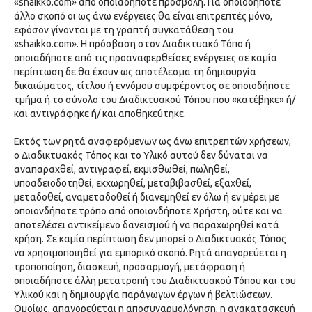
«shaikko.com» από οποιαδήποτε προσβολή. Για οποιοδήποτε
άλλο σκοπό οι ως άνω ενέργειες θα είναι επιτρεπτές μόνο,
εφόσον γίνονται με τη γραπτή συγκατάθεση του
«shaikko.com». Η πρόσβαση στον Διαδικτυακό Τόπο ή
οποιαδήποτε από τις προαναφερθείσες ενέργειες σε καμία
περίπτωση δε θα έχουν ως αποτέλεσμα τη δημιουργία
δικαιώματος, τίτλου ή εννόμου συμφέροντος σε οποιοδήποτε
τμήμα ή το σύνολο του Διαδικτυακού Τόπου που «κατέβηκε» ή/
και αντιγράφηκε ή/ και αποθηκεύτηκε.
Εκτός των ρητά αναφερόμενων ως άνω επιτρεπτών χρήσεων,
ο Διαδικτυακός Τόπος και το Υλικό αυτού δεν δύναται να
αναπαραχθεί, αντιγραφεί, εκμισθωθεί, πωληθεί,
υποαδειοδοτηθεί, εκχωρηθεί, μεταβιβασθεί, εξαχθεί,
μεταδοθεί, αναμεταδοθεί ή διανεμηθεί εν όλω ή εν μέρει με
οποιονδήποτε τρόπο από οποιονδήποτε Χρήστη, ούτε και να
αποτελέσει αντικείμενο δανεισμού ή να παραχωρηθεί κατά
χρήση. Σε καμία περίπτωση δεν μπορεί ο Διαδικτυακός Τόπος
να χρησιμοποιηθεί για εμπορικό σκοπό. Ρητά απαγορεύεται η
τροποποίηση, διασκευή, προσαρμογή, μετάφραση ή
οποιαδήποτε άλλη μετατροπή του Διαδικτυακού Τόπου και του
Υλικού και η δημιουργία παράγωγων έργων ή βελτιώσεων.
Ομοίως, απαγορεύεται η αποσυναρμολόγηση, η ανακατασκευή