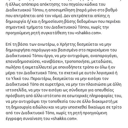
ή άλλως απόπειρα απόκτησης του πηγαίου κώδικα του
Διαδικτυακού Τόπου, η αποσυμπίληση (παρά μόνο στο βαθμό
που επιτρέπεται από τον νόμο). Δεν επιτρέπεται επίσης η
δημιουργία ή/ και η δημοσίευση βάσης δεδομένων που περιέχει
σημαντικά τμήματα του Διαδικτυακού Τόπου, χωρίς την
προηγούμενη ρητή συγκατάθεση του «shaikko.com».
Επί τη βάσει των ανωτέρω, ο Χρήστης δεσμεύεται να μην
δημιουργήσει παράγωγο και βασισμένο στο περιεχόμενο του
Διαδικτυακού Τόπου έργο, να μην αντιγράψει, αναπαραγάγει,
επαναδημοσιεύσει, «ανεβάσει», τροποποιήσει, μεταδώσει,
πωλήσει ή εκμεταλλευτεί με οποιοδήποτε τρόπο εν όλω ή εν
μέρει τον Διαδικτυακό Τόπο, το σχετικό με αυτόν λογισμικό ή
το Υλικό του. Περαιτέρω, δεσμεύεται να μην εισάγει τον
Διαδικτυακό Τόπο σε ευρετήριο, να μην τον πλαισιώσει με άλλη
ιστοσελίδα, να μην τον εισάγει ως σύνδεσμο για απευθείας
πρόσβαση από άλλο ιστότοπο σε εσωτερικές πληροφορίες του,
να μην αντιγράψει την τοποθεσία του σε άλλο διακομιστή με
τη δημιουργία ειδώλου και να μην υποσχεθεί δικαίωμα σε τρίτο
από τον Διαδικτυακό Τόπο, χωρίς τη ρητή προηγούμενη
έγγραφη συναίνεση του «shaikko.com».