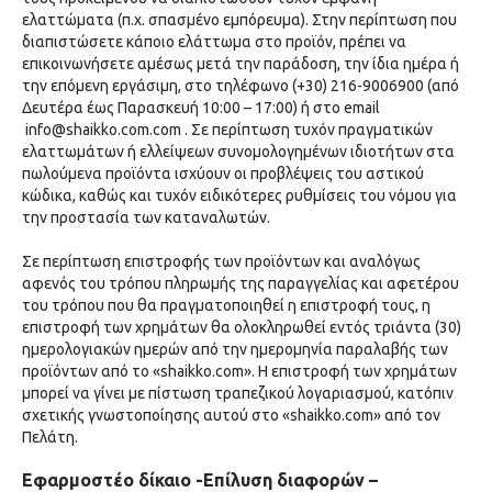
ελαττώματα (π.χ. σπασμένο εμπόρευμα). Στην περίπτωση που
διαπιστώσετε κάποιο ελάττωμα στο προϊόν, πρέπει να
επικοινωνήσετε αμέσως μετά την παράδοση, την ίδια ημέρα ή
την επόμενη εργάσιμη, στο τηλέφωνο (+30)
216-9006900
(από
Δευτέρα έως Παρασκευή 10:00 – 17:00) ή στο email
info@shaikko.com.com
. Σε περίπτωση τυχόν πραγματικών
ελαττωμάτων ή ελλείψεων συνομολογημένων ιδιοτήτων στα
πωλούμενα προϊόντα ισχύουν οι προβλέψεις του αστικού
κώδικα, καθώς και τυχόν ειδικότερες ρυθμίσεις του νόμου για
την προστασία των καταναλωτών.
Σε περίπτωση επιστροφής των προϊόντων και αναλόγως
αφενός του τρόπου πληρωμής της παραγγελίας και αφετέρου
του τρόπου που θα πραγματοποιηθεί η επιστροφή τους, η
επιστροφή των χρημάτων θα ολοκληρωθεί εντός τριάντα (30)
ημερολογιακών ημερών από την ημερομηνία παραλαβής των
προϊόντων από το «shaikko.com». Η επιστροφή των χρημάτων
μπορεί να γίνει με πίστωση τραπεζικού λογαριασμού, κατόπιν
σχετικής γνωστοποίησης αυτού στο «shaikko.com» από τον
Πελάτη.
Εφαρμοστέο δίκαιο -Eπίλυση διαφορών –