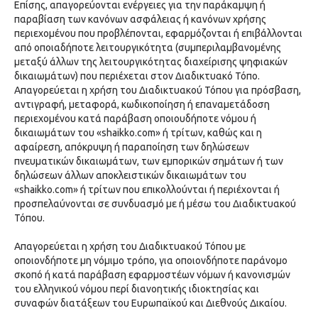
Επίσης, απαγορεύονται ενέργειες για την παράκαμψη ή
παραβίαση των κανόνων ασφάλειας ή κανόνων χρήσης
περιεχομένου που προβλέπονται, εφαρμόζονται ή επιβάλλονται
από οποιαδήποτε λειτουργικότητα (συμπεριλαμβανομένης
μεταξύ άλλων της λειτουργικότητας διαχείρισης ψηφιακών
δικαιωμάτων) που περιέχεται στον Διαδικτυακό Τόπο.
Απαγορεύεται η χρήση του Διαδικτυακού Τόπου για πρόσβαση,
αντιγραφή, μεταφορά, κωδικοποίηση ή επαναμετάδοση
περιεχομένου κατά παράβαση οποιουδήποτε νόμου ή
δικαιωμάτων του «shaikko.com» ή τρίτων, καθώς και η
αφαίρεση, απόκρυψη ή παραποίηση των δηλώσεων
πνευματικών δικαιωμάτων, των εμπορικών σημάτων ή των
δηλώσεων άλλων αποκλειστικών δικαιωμάτων του
«shaikko.com» ή τρίτων που επικολλούνται ή περιέχονται ή
προσπελαύνονται σε συνδυασμό με ή μέσω του Διαδικτυακού
Τόπου.
Απαγορεύεται η χρήση του Διαδικτυακού Τόπου με
οποιονδήποτε μη νόμιμο τρόπο, για οποιονδήποτε παράνομο
σκοπό ή κατά παράβαση εφαρμοστέων νόμων ή κανονισμών
του ελληνικού νόμου περί διανοητικής ιδιοκτησίας και
συναφών διατάξεων του Ευρωπαϊκού και Διεθνούς Δικαίου.