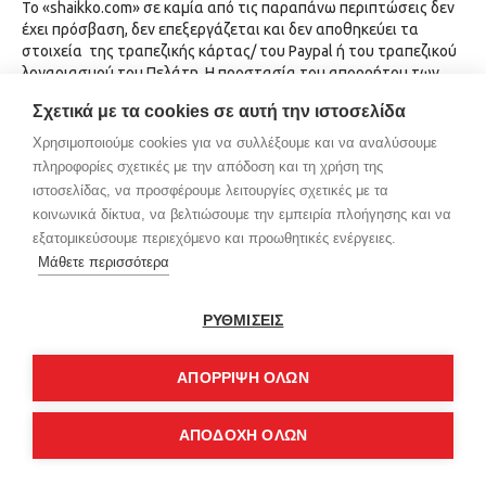
Το «shaikko.com» σε καμία από τις παραπάνω περιπτώσεις δεν
έχει πρόσβαση, δεν επεξεργάζεται και δεν αποθηκεύει τα
στοιχεία της τραπεζικής κάρτας/ του Paypal ή του τραπεζικού
λογαριασμού του Πελάτη. Η προστασία του απορρήτου των
στοιχείων του στην περίπτωση αυτή διέπεται από τους
Σχετικά με τα cookies σε αυτή την ιστοσελίδα
αντίστοιχους όρους χρήσης και πολιτικής απορρήτου της
Τράπεζας/του Paypal αντίστοιχα.
Χρησιμοποιούμε cookies για να συλλέξουμε και να αναλύσουμε
πληροφορίες σχετικές με την απόδοση και τη χρήση της
Αποστολή newsletter
ιστοσελίδας, να προσφέρουμε λειτουργίες σχετικές με τα
κοινωνικά δίκτυα, να βελτιώσουμε την εμπειρία πλοήγησης και να
Σε περίπτωση που ο επισκέπτης/χρήστης επιθυμεί να λαμβάνει
εξατομικεύσουμε περιεχόμενο και προωθητικές ενέργειες.
ενημερώσεις για τα προϊόντα του ηλεκτρονικού μας
Μάθετε περισσότερα
καταστήματος, καλείται να καταχωρήσει το e-mail του για να
προστεθεί στη λίστα επικοινωνίας μας, κατόπιν ρητής
συγκατάθεσης και επιβεβαίωσης εν συνεχεία των στοιχείων
ΡΥΘΜΙΣΕΙΣ
του (double opt-in).
ΑΠΌΡΡΙΨΗ ΌΛΩΝ
Για ποιους σκοπούς χρησιμοποιούμε τις
πληροφορίες που συλλέγουμε
ΑΠΟΔΟΧΗ ΟΛΩΝ
1.
Για την Επικοινωνία μαζί σας και την εξυπηρέτηση της
παραγγελίας σας: