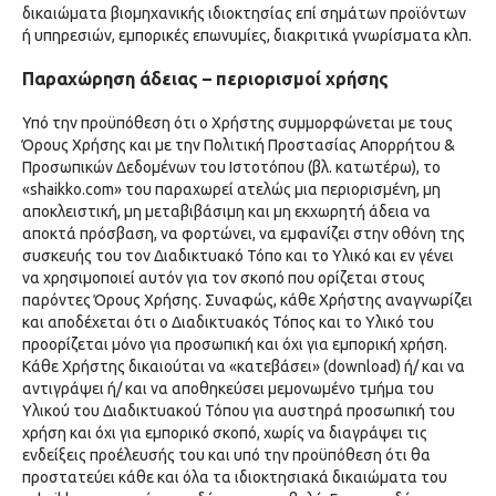
δικαιώματα βιομηχανικής ιδιοκτησίας επί σημάτων προϊόντων
ή υπηρεσιών, εμπορικές επωνυμίες, διακριτικά γνωρίσματα κλπ.
Παραχώρηση άδειας – περιορισμοί χρήσης
Υπό την προϋπόθεση ότι ο Χρήστης συμμορφώνεται με τους
Όρους Χρήσης και με την Πολιτική Προστασίας Απορρήτου &
Προσωπικών Δεδομένων του Ιστοτόπου (βλ. κατωτέρω), το
«shaikko.com» του παραχωρεί ατελώς μια περιορισμένη, μη
αποκλειστική, μη μεταβιβάσιμη και μη εκχωρητή άδεια να
αποκτά πρόσβαση, να φορτώνει, να εμφανίζει στην οθόνη της
συσκευής του τον Διαδικτυακό Τόπο και το Υλικό και εν γένει
να χρησιμοποιεί αυτόν για τον σκοπό που ορίζεται στους
παρόντες Όρους Χρήσης. Συναφώς, κάθε Χρήστης αναγνωρίζει
και αποδέχεται ότι ο Διαδικτυακός Τόπος και το Υλικό του
προορίζεται μόνο για προσωπική και όχι για εμπορική χρήση.
Κάθε Χρήστης δικαιούται να «κατεβάσει» (download) ή/ και να
αντιγράψει ή/ και να αποθηκεύσει μεμονωμένο τμήμα του
Υλικού του Διαδικτυακού Τόπου για αυστηρά προσωπική του
χρήση και όχι για εμπορικό σκοπό, χωρίς να διαγράψει τις
ενδείξεις προέλευσής του και υπό την προϋπόθεση ότι θα
προστατεύει κάθε και όλα τα ιδιοκτησιακά δικαιώματα του