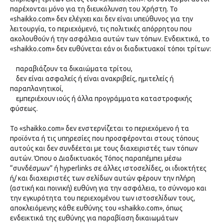
παρέχονται μόνο για τη διευκόλυνση του Χρήστη. Το
«shaikko.com» δεν ελέγχει και δεν είναι υπεύθυνος για την
λειτουργία, το περιεχόμενό, τις πολιτικές απόρρητου που
ακολουθούν ή την ασφάλεια αυτών των τόπων. Ενδεικτικά, το
«shaikko.com» δεν ευθύνεται εάν οι διαδικτυακοί τόποι τρίτων:
παραβιάζουν τα δικαιώματα τρίτου,
δεν είναι ασφαλείς ή είναι ανακριβείς, ημιτελείς ή
παραπλανητικοί,
εμπεριέχουν ιούς ή άλλα προγράμματα καταστροφικής
φύσεως.
Το «shaikko.com» δεν ενστερνίζεται το περιεχόμενο ή τα
προϊόντα ή τις υπηρεσίες που προσφέρονται στους τόπους
αυτούς και δεν συνδέεται με τους διαχειριστές των τόπων
αυτών. Όπου ο Διαδικτυακός Τόπος παραπέμπει μέσω
“συνδέσμων” ή hyperlinks σε άλλες ιστοσελίδες, οι ιδιοκτήτες
ή/ και διαχειριστές των σελίδων αυτών φέρουν την πλήρη
(αστική και ποινική) ευθύνη για την ασφάλεια, το σύννομο και
την εγκυρότητα του περιεχομένου των ιστοσελίδων τους,
αποκλειόμενης κάθε ευθύνης του «shaikko.com», όπως
ενδεικτικά της ευθύνης για παραβίαση δικαιωμάτων