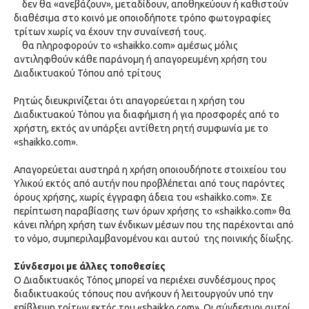
δεν θα «ανεβάζουν», μεταδίδουν, αποθηκεύουν ή καθιστούν
διαθέσιμα στο κοινό με οποιοδήποτε τρόπο φωτογραφίες
τρίτων χωρίς να έχουν την συναίνεσή τους.
θα πληροφορούν το «shaikko.com» αμέσως μόλις
αντιληφθούν κάθε παράνομη ή απαγορευμένη χρήση του
Διαδικτυακού Τόπου από τρίτους
Ρητώς διευκρινίζεται ότι απαγορεύεται η χρήση του
Διαδικτυακού Τόπου για διαφήμιση ή για προσφορές από το
χρήστη, εκτός αν υπάρξει αντίθετη ρητή συμφωνία με το
«shaikko.com».
Απαγορεύεται αυστηρά η χρήση οποιουδήποτε στοιχείου του
Υλικού εκτός από αυτήν που προβλέπεται από τους παρόντες
όρους χρήσης, χωρίς έγγραφη άδεια του «shaikko.com». Σε
περίπτωση παραβίασης των όρων χρήσης το «shaikko.com» θα
κάνει πλήρη χρήση των ένδικων μέσων που της παρέχονται από
το νόμο, συμπεριλαμβανομένoυ και αυτού της ποινικής δίωξης.
Σύνδεσμοι με άλλες τοποθεσίες
Ο Διαδικτυακός Τόπος μπορεί να περιέχει συνδέσμους προς
διαδικτυακούς τόπους που ανήκουν ή λειτουργούν υπό την
επίβλεψη τρίτων εκτός του «shaikko.com». Οι σύνδεσμοι αυτοί