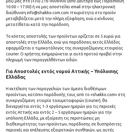
μαζί μας στο (+30)
216-9006900
(από Δευτέρα έως Παρασκευή
10:00 – 17:00) ή να μας αποστείλει email στην ηλεκτρονική
διεύθυνση
info@shaikko.com.com
. Η κυριότητα στο προϊόν
μεταβιβάζεται μετά την πλήρη εξόφληση, ενώ ο κίνδυνος
μετατίθεται κατά την παράδοση.
To κόστος αποστολής των προϊόντων ορίζεται σε 5 ευρώ για
αποστολές στην Ελλάδα, ενώ για παραδόσεις εκτός Ελλάδος
εφαρμόζεται ο τιμοκατάλογος της συνεργαζόμενης εταιρείας
courier. Ο χρήστης ενημερώνεται γι αυτό προτού προβεί στην
πληρωμή των παραγγελθέντων ειδών.
Για Αποστολές εντός νομού Αττικής – Υπόλοιπης
Ελλάδας
Η εκτέλεση των παραγγελιών των άμεσα διαθέσιμων
προϊόντων, κατόπιν παράδοσής τους από το «shaikko.com» στη
συνεργαζόμενη εταιρία ταχυμεταφορών (courier), θα
διενεργείται εντός 1-3 εργάσιμων ημερών για τις περιοχές
εντός Αττικής και εντός 2 – 5 εργάσιμων ημερών για την
υπόλοιπη Ελλάδα, με εξαίρεση τις περιπτώσεις μη
διαθεσιμότητας των προϊόντων, παράδοσης σε δυσπρόσιτες
περιοχές και επέλευσης εξαιρετικών συνθηκών, ως αυτές