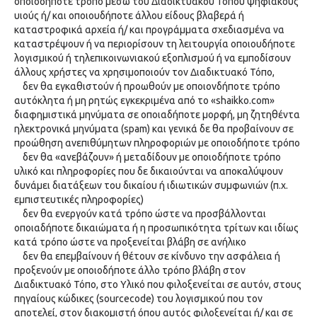
οποιοδήποτε τρόπο μέσω του Διαδικτυακού Τόπου ψηφιακούς
υιούς ή/ και οποιουδήποτε άλλου είδους βλαβερά ή
καταστροφικά αρχεία ή/ και προγράμματα σχεδιασμένα να
καταστρέψουν ή να περιορίσουν τη λειτουργία οποιουδήποτε
λογισμικού ή τηλεπικοινωνιακού εξοπλισμού ή να εμποδίσουν
άλλους χρήστες να χρησιμοποιούν τον Διαδικτυακό Τόπο,
δεν θα εγκαθιστούν ή προωθούν με οποιονδήποτε τρόπο
αυτόκλητα ή μη ρητώς εγκεκριμένα από το «shaikko.com»
διαφημιστικά μηνύματα σε οποιαδήποτε μορφή, μη ζητηθέντα
ηλεκτρονικά μηνύματα (spam) και γενικά δε θα προβαίνουν σε
προώθηση ανεπιθύμητων πληροφοριών με οποιοδήποτε τρόπο
δεν θα «ανεβάζουν» ή μεταδίδουν με οποιοδήποτε τρόπο
υλικό και πληροφορίες που δε δικαιούνται να αποκαλύψουν
δυνάμει διατάξεων του δικαίου ή ιδιωτικών συμφωνιών (π.χ.
εμπιστευτικές πληροφορίες)
δεν θα ενεργούν κατά τρόπο ώστε να προσβάλλονται
οποιαδήποτε δικαιώματα ή η προσωπικότητα τρίτων και ιδίως
κατά τρόπο ώστε να προξενείται βλάβη σε ανήλικο
δεν θα επεμβαίνουν ή θέτουν σε κίνδυνο την ασφάλεια ή
προξενούν με οποιοδήποτε άλλο τρόπο βλάβη στον
Διαδικτυακό Τόπο, στο Υλικό που φιλοξενείται σε αυτόν, στους
πηγαίους κώδικες (sourcecode) του λογισμικού που τον
αποτελεί, στον διακομιστή όπου αυτός φιλοξενείται ή/ και σε