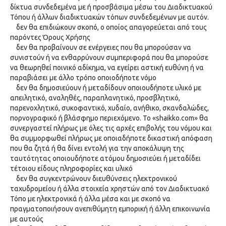
δίκτυα συνδεδεμένα με ή προσβάσιμα μέσω του Διαδικτυακού
Τόπου ή άλλων διαδικτυακών τόπων συνδεδεμένων με αυτόν.
δεν θα επιδιώκουν σκοπό, ο οποίος απαγορεύεται από τους
παρόντες Όρους Χρήσης
δεν θα προβαίνουν σε ενέργειες που θα μπορούσαν να
συνιστούν ή να ενθαρρύνουν συμπεριφορά που θα μπορούσε
να θεωρηθεί ποινικό αδίκημα, να εγείρει αστική ευθύνη ή να
παραβιάσει με άλλο τρόπο οποιοδήποτε νόμο
δεν θα δημοσιεύουν ή μεταδίδουν οποιουδήποτε υλικό με
απειλητικό, αναληθές, παραπλανητικό, προσβλητικό,
παρενοχλητικό, συκοφαντικό, χυδαίο, ανήθικο, σκανδαλώδες,
πορνογραφικό ή βλάσφημο περιεχόμενο. Το «shaikko.com» θα
συνεργαστεί πλήρως με όλες τις αρχές επιβολής του νόμου και
θα συμμορφωθεί πλήρως με οποιαδήποτε δικαστική απόφαση
που θα ζητά ή θα δίνει εντολή για την αποκάλυψη της
ταυτότητας οποιουδήποτε ατόμου δημοσιεύει ή μεταδίδει
τέτοιου είδους πληροφορίες και υλικό
δεν θα συγκεντρώνουν διευθύνσεις ηλεκτρονικού
ταχυδρομείου ή άλλα στοιχεία χρηστών από τον Διαδικτυακό
Τόπο με ηλεκτρονικά ή άλλα μέσα και με σκοπό να
πραγματοποιήσουν ανεπιθύμητη εμπορική ή άλλη επικοινωνία
με αυτούς